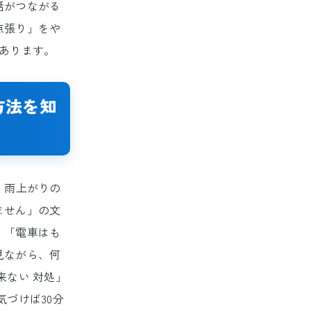
話がつながる
点張り」をや
あります。
方法を知
、雨上がりの
ません」の文
」「電車はも
見ながら、何
来ない 対処」
づけば30分