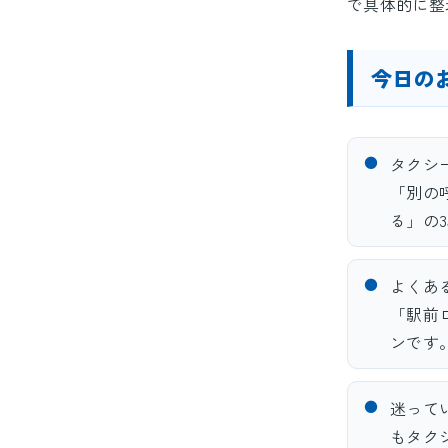
で具体的に整
今日の
●
タクシ
「別の
る」の
●
よくあ
「駅前
ンです
●
迷って
もタク