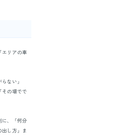
「エリアの車
がらない」
「その場でで
別に、「何分
の出し方」ま