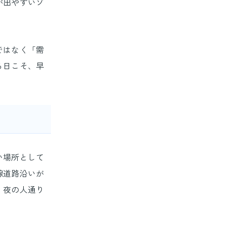
が出やすいゾ
ではなく「需
る日こそ、早
い場所として
線道路沿いが
、夜の人通り