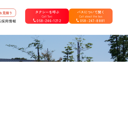
タクシーを呼ぶ
バスについて聞く
お見積り
Call Taxi
Call about the bus
058-246-1212
058-247-8881
G
採用情報