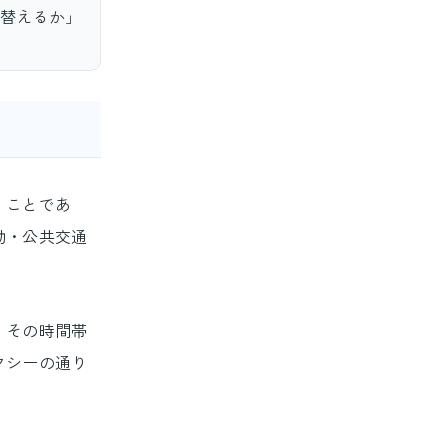
替えるか」
」ことであ
動・公共交通
・その時間帯
クシーの通り