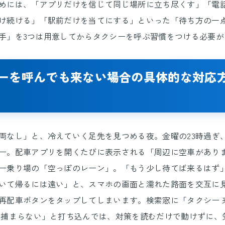
めには、「アプリだけを信じて同じ場所に立ち尽くす」「電
け続ける」「駅前だけを当てにする」といった「待ち方の一
手」を3つは用意してからタクシーを呼ぶ習慣をつける必要が
ーを呼んでも来ない場合の具体的な対応
両なし」と、冷えていく足先を見つめる夜。金曜の23時過ぎ
ー。配車アプリを開くたびに表示される「周辺に空車があり
ー乗り場の「空っぽのレーン」。「もう少し待てば来るはず
いて帰るには遠い」と、スマホの画面と濡れた路面を交互に
再配車ボタンをタップしてしまいます。検索窓に「タクシー 
 捕まらない」と打ち込んでは、対策を読むだけで動けずに、気