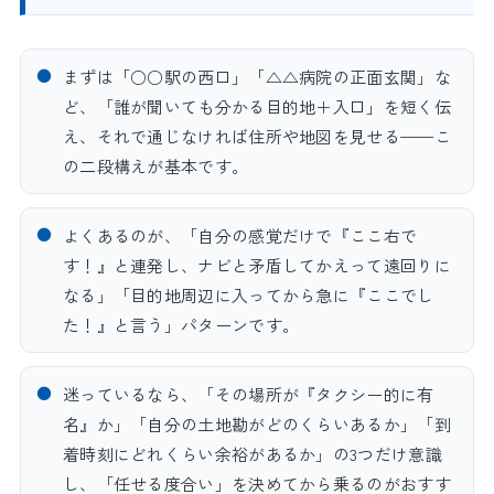
●
まずは「○○駅の西口」「△△病院の正面玄関」な
ど、「誰が聞いても分かる目的地＋入口」を短く伝
え、それで通じなければ住所や地図を見せる——こ
の二段構えが基本です。
●
よくあるのが、「自分の感覚だけで『ここ右で
す！』と連発し、ナビと矛盾してかえって遠回りに
なる」「目的地周辺に入ってから急に『ここでし
た！』と言う」パターンです。
●
迷っているなら、「その場所が『タクシー的に有
名』か」「自分の土地勘がどのくらいあるか」「到
着時刻にどれくらい余裕があるか」の3つだけ意識
し、「任せる度合い」を決めてから乗るのがおすす