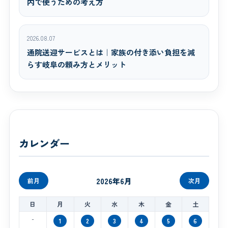
内で使うための考え方
2026.08.07
通院送迎サービスとは｜家族の付き添い負担を減
らす岐阜の頼み方とメリット
カレンダー
2026年6月
前月
次月
日
月
火
水
木
金
土
-
1
2
3
4
5
6