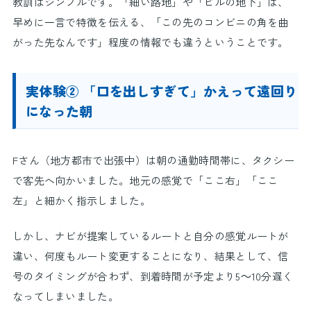
教訓はシンプルです。「細い路地」や「ビルの地下」は、
早めに一言で特徴を伝える、「この先のコンビニの角を曲
がった先なんです」程度の情報でも違うということです。
実体験② 「口を出しすぎて」かえって遠回り
になった朝
Fさん（地方都市で出張中）は朝の通勤時間帯に、タクシー
で客先へ向かいました。地元の感覚で「ここ右」「ここ
左」と細かく指示しました。
しかし、ナビが提案しているルートと自分の感覚ルートが
違い、何度もルート変更することになり、結果として、信
号のタイミングが合わず、到着時間が予定より5～10分遅く
なってしまいました。