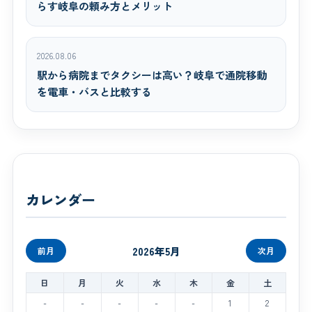
らす岐阜の頼み方とメリット
2026.08.06
駅から病院までタクシーは高い？岐阜で通院移動
を電車・バスと比較する
カレンダー
2026年5月
前月
次月
日
月
火
水
木
金
土
-
-
-
-
-
1
2