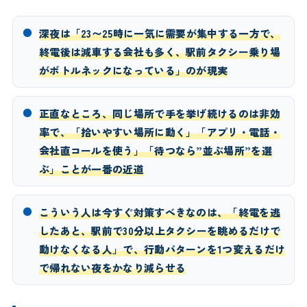
●
深夜は「23〜25時に一気に需要が集中する一方で、
終電後は減車する会社も多く、駅前タクシー乗り場
がボトルネックになっている」のが現実
●
正直なところ、同じ場所で手を挙げ続けるのは非効
率で、「拾いやすい場所に動く」「アプリ・電話・
会社直コールを使う」「待つなら”並ぶ場所”を選
ぶ」ことが一番の近道
●
こういう人は今すぐ対策すべきなのは、「終電を逃
したあと、駅前で30分以上タクシーを眺めるだけで
動けなくなる人」で、行動パターンを1つ変えるだけ
で帰れない夜をかなり減らせる