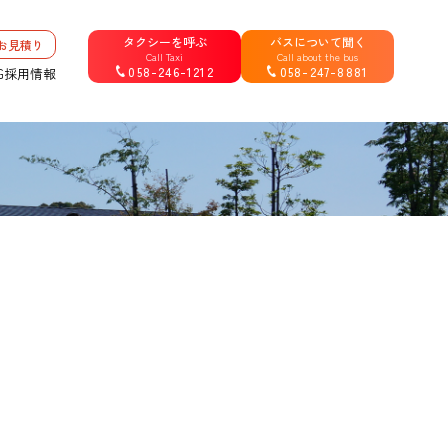
タクシーを呼ぶ
バスについて聞く
お見積り
Call Taxi
Call about the bus
058-246-1212
058-247-8881
G
採用情報