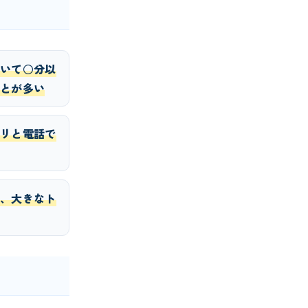
いて○分以
とが多い
リと電話で
、大きなト