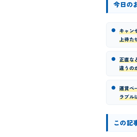
今日の
●
キャン
上待た
●
正直な
違うの
●
運賃ペ
ラブル
この記