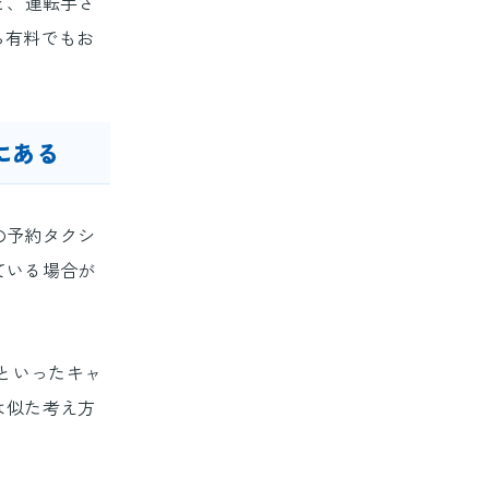
と、運転手さ
ら有料でもお
にある
の予約タクシ
ている場合が
％といったキャ
は似た考え方