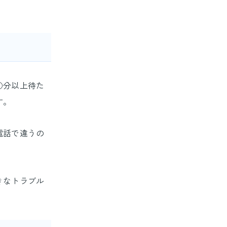
○分以上待た
す。
電話で違うの
きなトラブル