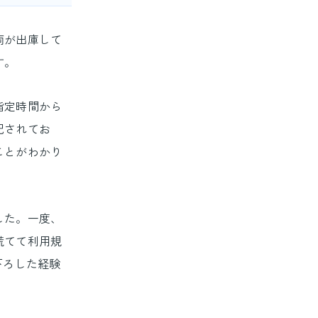
両が出庫して
す。
指定時間から
記されてお
ことがわかり
した。一度、
慌てて利用規
下ろした経験